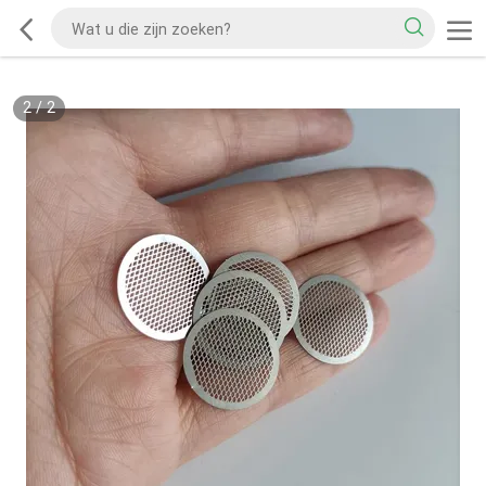
2
/
2