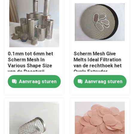
Fabrieksreis
Kwaliteitscontrole
0.1mm tot 6mm het
Scherm Mesh Give
Contacteer ons
Scherm Mesh In
Melts Ideal Filtration
Various Shape Size
van de rechthoek het
van de Roestvrij
Ovale Extruder
Verzoek om een Citaat
staalextruder
Aanvraag sturen
Aanvraag sturen
Roestvrij staal Geweven Netwerk
Het Netwerk van de roestvrij staalveiligheid
Het Netwerk van het roestvrij staalvenster