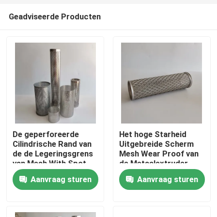
Geadviseerde Producten
De geperforeerde
Het hoge Starheid
Cilindrische Rand van
Uitgebreide Scherm
Huis
de de Legeringsgrens
Mesh Wear Proof van
van Mesh With Spot
de Metaalextruder
Welded Or van het
Aanvraag sturen
Aanvraag sturen
Extruderscherm
Producten
Ongeveer ons