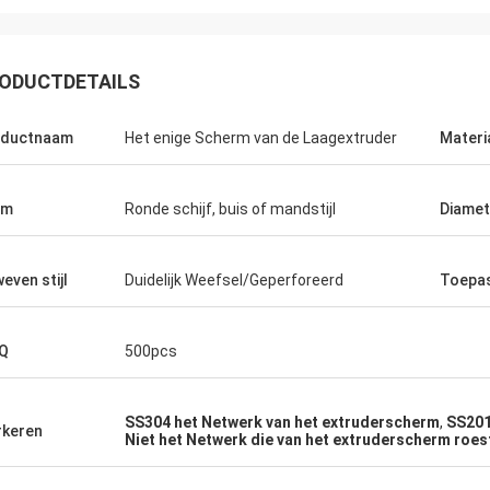
ODUCTDETAILS
oductnaam
Het enige Scherm van de Laagextruder
Materi
rm
Ronde schijf, buis of mandstijl
Diamet
even stijl
Duidelijk Weefsel/Geperforeerd
Toepa
Q
500pcs
SS304 het Netwerk van het extruderscherm
,
SS201
keren
Niet het Netwerk die van het extruderscherm roes