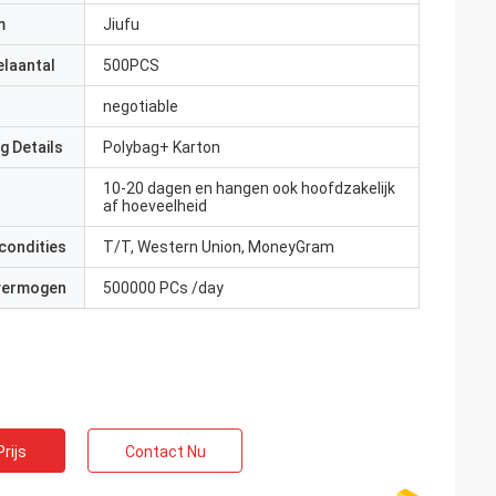
m
Jiufu
elaantal
500PCS
negotiable
g Details
Polybag+ Karton
10-20 dagen en hangen ook hoofdzakelijk
af hoeveelheid
condities
T/T, Western Union, MoneyGram
 vermogen
500000 PCs /day
rijs
Contact Nu