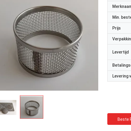
Merknaa
Min. best
Prijs
Verpakkin
Levertijd
Betalings
Levering
Beste P