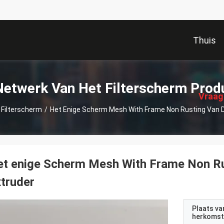
Thuis
描
述
Netwerk Van Het Filterscherm Prod
Vraag
 Filterscherm
/
Het Enige Scherm Mesh With Frame Non Rusting Van 
et enige Scherm Mesh With Frame Non R
truder
Plaats va
herkomst