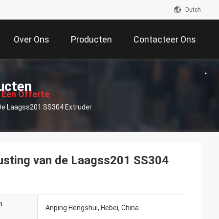
Dutch
Over Ons
Producten
Contacteer Ons
ucten
 Een Offerte
De Laagss201 SS304 Extruder
Aan
usting van de Laagss201 SS304
n
Anping Hengshui, Hebei, China