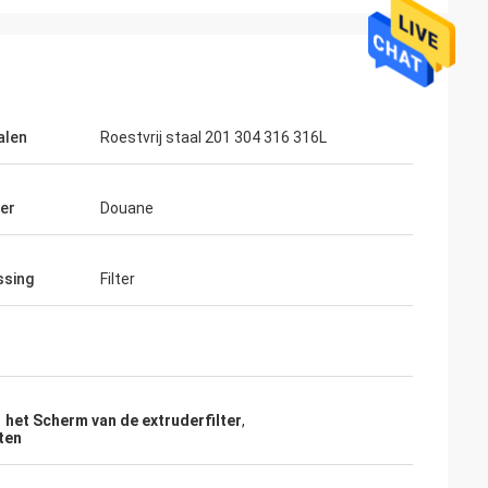
alen
Roestvrij staal 201 304 316 316L
er
Douane
ssing
Filter
 het Scherm van de extruderfilter
,
ten