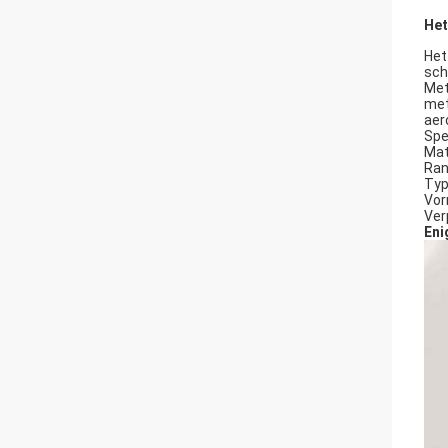
Het
Het
sch
Met
met
aer
Spe
Mat
Ran
Typ
Vor
Ver
Eni