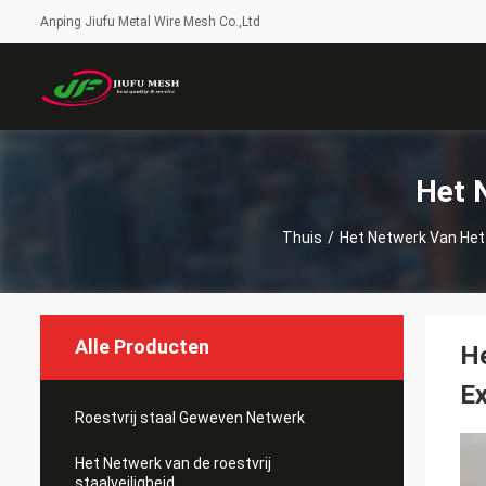
Anping Jiufu Metal Wire Mesh Co.,Ltd
Het 
Thuis
/
Het Netwerk Van Het
Alle Producten
H
Ex
Roestvrij staal Geweven Netwerk
Het Netwerk van de roestvrij
staalveiligheid