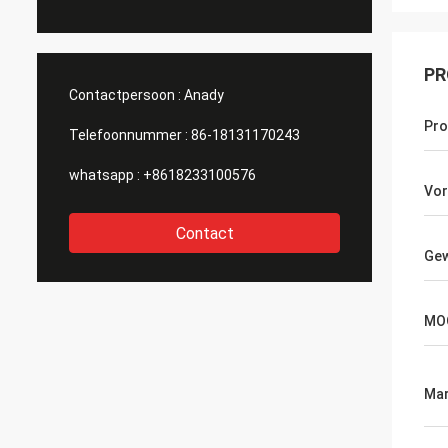
PR
Contactpersoon :
Anady
Pr
Telefoonnummer :
86-18131170243
whatsapp :
+8618233100576
Vo
Contact
Gew
MO
Mar