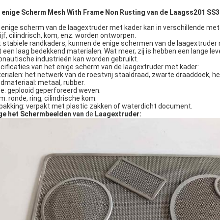
 enige Scherm Mesh With Frame Non Rusting van de Laagss201 SS3
 enige scherm van de laagextruder met kader kan in verschillende met
ijf, cilindrisch, kom, enz. worden ontworpen.
 stabiele randkaders, kunnen de enige schermen van de laagextruder mee
 een laag bedekkend materialen. Wat meer, zij is hebben een lange lev
onautische industrieën kan worden gebruikt.
cificaties van het enige scherm van de laagextruder met kader:
erialen: het netwerk van de roestvrij staaldraad, zwarte draaddoek, h
dmateriaal: metaal, rubber.
e: geplooid geperforeerd weven.
m: ronde, ring, cilindrische kom.
pakking: verpakt met plastic zakken of waterdicht document.
ge het Scherm
beelden
van
de
Laagextruder
: