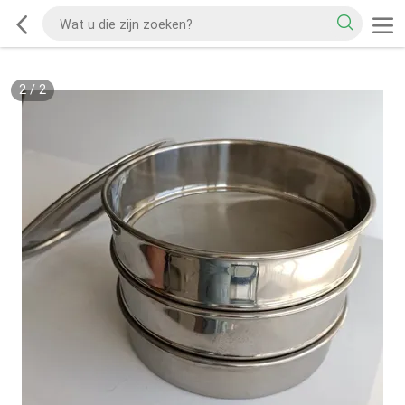
2
/
2