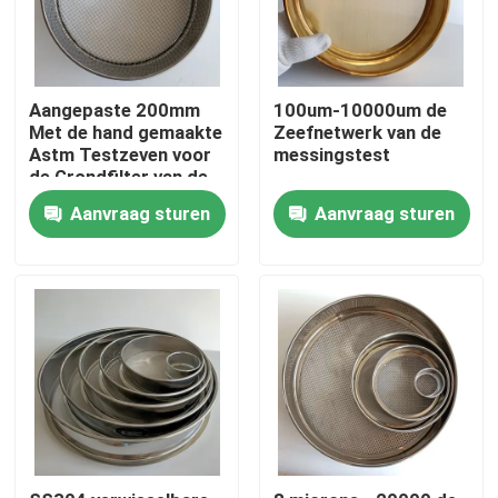
Fabrieksreis
Aangepaste 200mm
100um-10000um de
Met de hand gemaakte
Zeefnetwerk van de
Kwaliteitscontrole
Astm Testzeven voor
messingstest
de Grondfilter van de
Bloemfilter
Contacteer ons
Aanvraag sturen
Aanvraag sturen
Verzoek om een Citaat
Roestvrij staal Geweven Netwerk
Het Netwerk van de roestvrij staalveiligheid
Het Netwerk van het roestvrij staalvenster