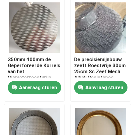
350mm 400mm de
De precisiemijnbouw
Geperforeerde Korrels
zeeft Roestvrije 30cm
van het
25cm Ss Zeef Mesh
Diameterroestvrije
Alkali Resistance
staal Zeef voor Één
Aanvraag sturen
Aanvraag sturen
Kilogram
Huis
Producten
Ongeveer ons